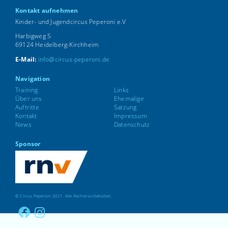
Kontakt aufnehmen
Kinder- und Jugendcircus Peperoni e.V
Harbigweg 5
69124 Heidelberg-Kirchheim
E-Mail:
info@circus-peperoni.de
Navigation
Training
Links
Über uns
Ehemalige
Auftritte
Satzung
Kontakt
Impressum
News
Datenschutz
Sponsor
© Circus Peperoni 2021. Alle Rechte vorbehalten.