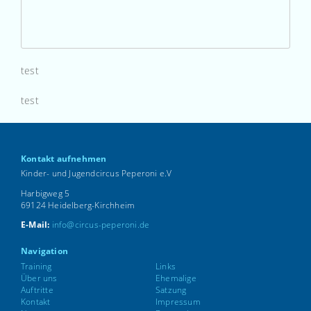
test
test
Kontakt aufnehmen
Kinder- und Jugendcircus Peperoni e.V
Harbigweg 5
69124 Heidelberg-Kirchheim
E-Mail:
info@circus-peperoni.de
Navigation
Training
Links
Über uns
Ehemalige
Auftritte
Satzung
Kontakt
Impressum